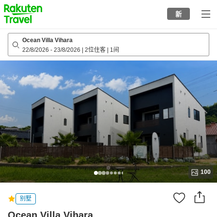
to
新
top
page
Ocean Villa Vihara
22/8/2026
-
23/8/2026
|
2位住客
|
1间
100
别墅
Ocean Villa Vihara