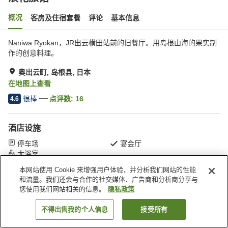
概况
客房及住宿套餐
评论
基本信息
Naniwa Ryokan，JR出云横田站前的旧餐厅。用岛根山海的果实制
作的创意料理。
奥出云町, 岛根县, 日本
在地图上查看
很棒
点评数:
16
4.6
酒店设施
停车场
宴会厅
大浴室
本网站使用 Cookie 来增强用户体验，并分析我们网站的性能
和流量。我们还会与合作的社交媒体、广告商和分析商分享与
首页
日本
岛根县
奥出云町
浪花旅馆
您使用我们网站相关的信息。
隐私政策
不得出售我的个人信息
接受所有
搜索客房