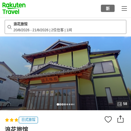
to
新
top
page
浪花旅馆
20/8/2026
-
21/8/2026
|
2位住客
|
1间
58
日式旅馆
浪花旅馆