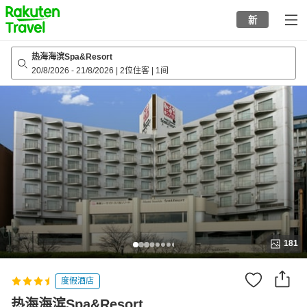
to
新
top
page
热海海滨Spa&Resort
20/8/2026
-
21/8/2026
|
2位住客
|
1间
181
度假酒店
热海海滨Spa&Resort