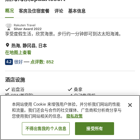
概况
客房及住宿套餐
评论
基本信息
享受度假生活，欣赏海景。步行约一分钟即可到达太阳海滩。
热海, 静冈县, 日本
在地图上查看
很好
点评数:
852
4.2
酒店设施
岩盘浴
桑拿
SPA/美容院
自动售货机
本网站使用 Cookie 来增强用户体验，并分析我们网站的性能
和流量。我们还会与合作的社交媒体、广告商和分析商分享与
首页
日本
静冈县
热海
热海海滨Spa&Resort
您使用我们网站相关的信息。
隐私政策
不得出售我的个人信息
接受所有
搜索客房