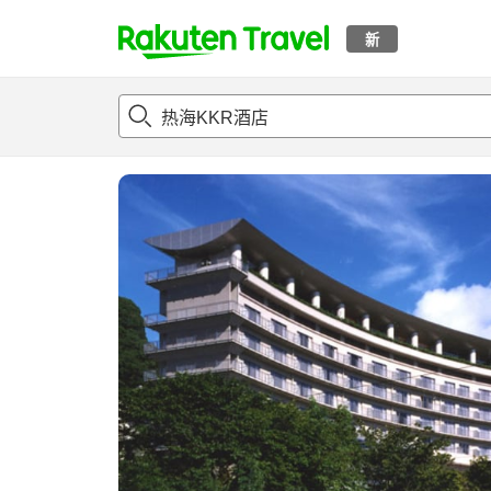
新
t
概况
客房及住宿套餐
评论
设施
o
p
P
a
g
e
_
s
e
a
r
c
h