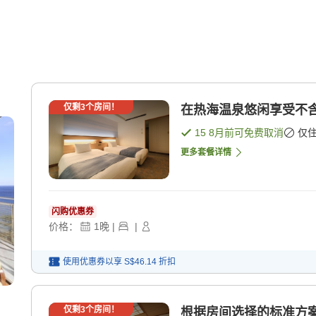
仅剩
3
个房间！
在热海温泉悠闲享受不含
15 8月
前可免费取消
仅
更多套餐详情
闪购优惠券
价格：
1
晚
|
|
使用优惠券以享
S$46.14
折扣
仅剩
3
个房间！
根据房间选择的标准方案（