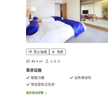
禁止抽烟
海景
46.4 m²
1–5 人
客房设施
智能马桶
设有淋浴间
带浴室和卫生间
更多房间详情