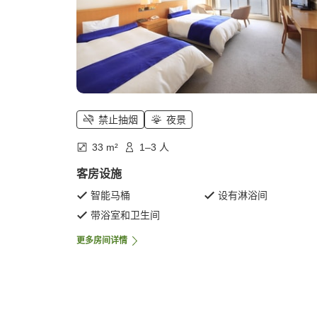
禁止抽烟
夜景
33 m²
1–3 人
客房设施
智能马桶
设有淋浴间
带浴室和卫生间
更多房间详情