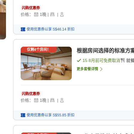
闪购优惠券
价格：
1
晚
|
|
使用优惠券以享
S$46.14
折扣
仅剩
4
个房间！
根据房间选择的标准方案（
15 8月
前可免费取消
就
更多套餐详情
闪购优惠券
价格：
1
晚
|
|
使用优惠券以享
S$55.85
折扣