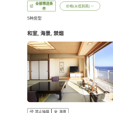
全部筛选条
价格(从低到高)
件
5
种房型
和室, 海景, 禁烟
禁止抽烟
海景