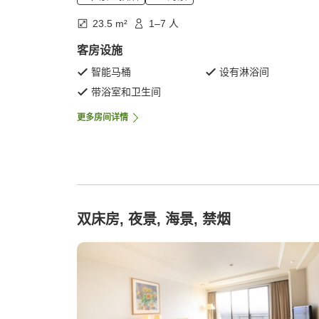
23.5 m²
1–7 人
客房设施
智能马桶
设有淋浴间
带浴室和卫生间
更多房间详情
双床房, 夜景, 海景, 禁烟