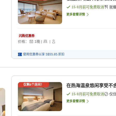
15 8月
前可免费取消
就
更多套餐详情
闪购优惠券
价格：
1
晚
|
|
使用优惠券以享
S$55.85
折扣
仅剩
4
个房间！
在热海温泉悠闲享受不含
15 8月
前可免费取消
仅
更多套餐详情