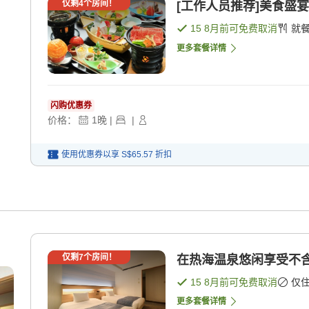
仅剩
4
个房间！
[工作人员推荐]美食盛宴
15 8月
前可免费取消
就
更多套餐详情
闪购优惠券
价格：
1
晚
|
|
使用优惠券以享
S$65.57
折扣
仅剩
7
个房间！
在热海温泉悠闲享受不含
15 8月
前可免费取消
仅
更多套餐详情