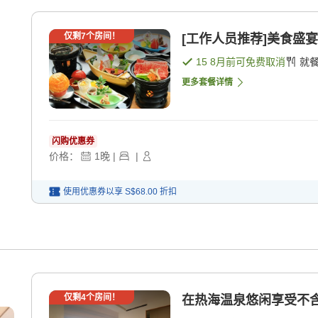
仅剩
7
个房间！
[工作人员推荐]美食盛宴
15 8月
前可免费取消
就
更多套餐详情
闪购优惠券
价格：
1
晚
|
|
使用优惠券以享
S$68.00
折扣
仅剩
4
个房间！
在热海温泉悠闲享受不含