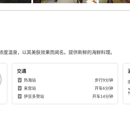
浓度温泉，以其美肤效果而闻名。提供新鲜的海鲜料理。
交通
热海站
步行
9
分钟
来宫站
开车
6
分钟
伊豆多贺站
开车
14
分钟