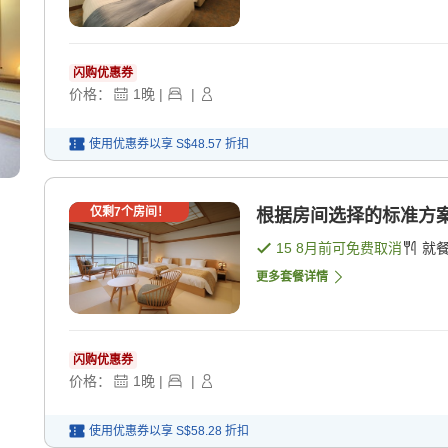
闪购优惠券
价格：
1
晚
|
|
使用优惠券以享
S$48.57
折扣
仅剩
7
个房间！
根据房间选择的标准方案（
15 8月
前可免费取消
就
更多套餐详情
闪购优惠券
价格：
1
晚
|
|
使用优惠券以享
S$58.28
折扣