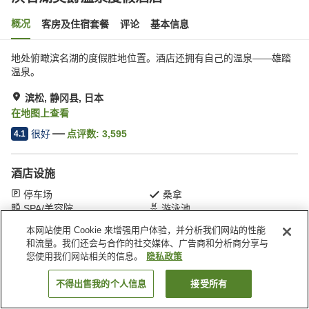
概况
客房及住宿套餐
评论
基本信息
地处俯瞰滨名湖的度假胜地位置。酒店还拥有自己的温泉——雄踏
温泉。
滨松, 静冈县, 日本
在地图上查看
很好
点评数:
3,595
4.1
酒店设施
停车场
桑拿
SPA/美容院
游泳池
本网站使用 Cookie 来增强用户体验，并分析我们网站的性能
和流量。我们还会与合作的社交媒体、广告商和分析商分享与
首页
日本
静冈县
滨松
滨名湖美爵温泉度假酒店
您使用我们网站相关的信息。
隐私政策
不得出售我的个人信息
接受所有
搜索客房