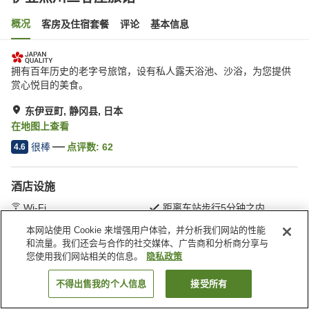
概况
客房及住宿套餐
评论
基本信息
拥有百年历史的老字号旅馆，设有私人露天浴池、沙浴，为您提供
赏心悦目的美食。
东伊豆町, 静冈县, 日本
在地图上查看
很棒
点评数:
62
4.6
酒店设施
Wi-Fi
距离车站步行5分钟之内
内有温泉
岩盘浴
本网站使用 Cookie 来增强用户体验，并分析我们网站的性能
和流量。我们还会与合作的社交媒体、广告商和分析商分享与
您使用我们网站相关的信息。
隐私政策
首页
日本
静冈县
东伊豆町
伊豆热川三春屋旅馆
不得出售我的个人信息
接受所有
搜索客房