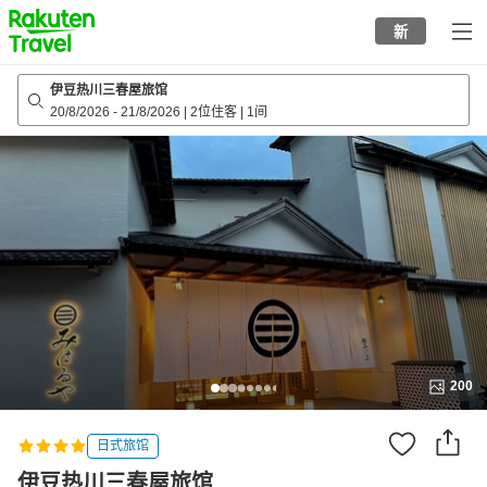
to
新
top
page
伊豆热川三春屋旅馆
20/8/2026
-
21/8/2026
|
2位住客
|
1间
200
日式旅馆
伊豆热川三春屋旅馆