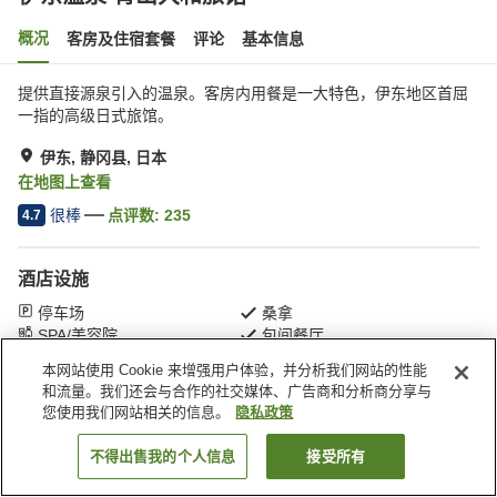
概况
客房及住宿套餐
评论
基本信息
提供直接源泉引入的温泉。客房内用餐是一大特色，伊东地区首屈
一指的高级日式旅馆。
伊东, 静冈县, 日本
在地图上查看
很棒
点评数:
235
4.7
酒店设施
停车场
桑拿
SPA/美容院
包间餐厅
本网站使用 Cookie 来增强用户体验，并分析我们网站的性能
和流量。我们还会与合作的社交媒体、广告商和分析商分享与
首页
日本
静冈县
伊东
伊东温泉 青山大和旅馆
您使用我们网站相关的信息。
隐私政策
不得出售我的个人信息
接受所有
搜索客房