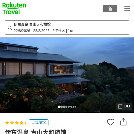
to
新
top
page
伊东温泉 青山大和旅馆
22/8/2026
-
23/8/2026
|
2位住客
|
1间
183
日式旅馆
伊东温泉 青山大和旅馆