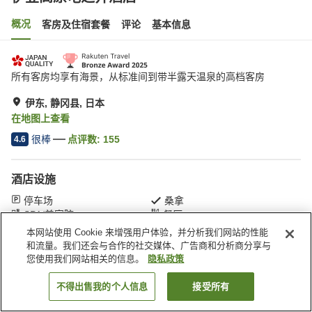
概况
客房及住宿套餐
评论
基本信息
所有客房均享有海景，从标准间到带半露天温泉的高档客房
伊东, 静冈县, 日本
在地图上查看
很棒
点评数:
155
4.6
酒店设施
停车场
桑拿
SPA/美容院
餐厅
本网站使用 Cookie 来增强用户体验，并分析我们网站的性能
和流量。我们还会与合作的社交媒体、广告商和分析商分享与
首页
日本
静冈县
伊东
伊豆高原龟之井酒店
您使用我们网站相关的信息。
隐私政策
不得出售我的个人信息
接受所有
搜索客房