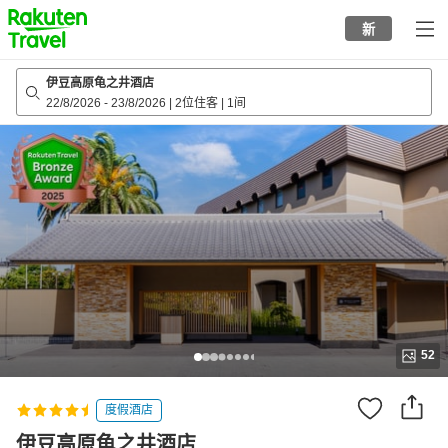
to
新
top
page
伊豆高原龟之井酒店
22/8/2026
-
23/8/2026
|
2位住客
|
1间
52
度假酒店
伊豆高原龟之井酒店