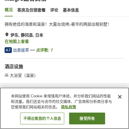
概况
客房及住宿套餐
评论
基本信息
拥有绝佳的海景和温泉！大露台烧烤♪豪华的两层出租别墅！
伊东, 静冈县, 日本
在地图上查看
出类拔萃
点评数:
7
4.7
酒店设施
大浴室（温泉）
首页
日本
静冈县
伊东
Maigre露台民宿
本网站使用 Cookie 来增强用户体验，并分析我们网站的性能
和流量。我们还会与合作的社交媒体、广告商和分析商分享与
您使用我们网站相关的信息。
隐私政策
不得出售我的个人信息
接受所有
搜索客房