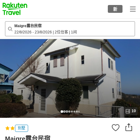
to
新
top
page
Maigre露台民宿
22/8/2026
-
23/8/2026
|
2位住客
|
1间
10
别墅
Maigre露台民宿