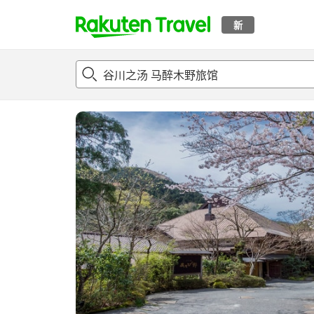
新
t
概况
客房及住宿套餐
评论
设施
o
p
P
a
g
e
_
s
e
a
r
c
h