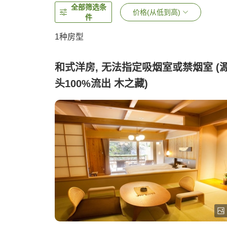
全部筛选条
价格(从低到高)
件
1种房型
和式洋房, 无法指定吸烟室或禁烟室 (
头100%流出 木之藏)