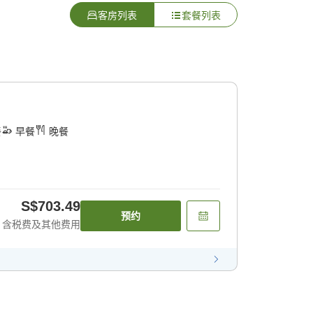
客房列表
套餐列表
餐
早餐
晚餐
S$703.49
预约
含税费及其他费用