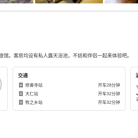
旅馆。客房均设有私人露天浴池，不妨和伴侣一起来体验吧。
交通
修善寺站
开车
28
分钟
大仁站
开车
32
分钟
牧之乡站
开车
32
分钟