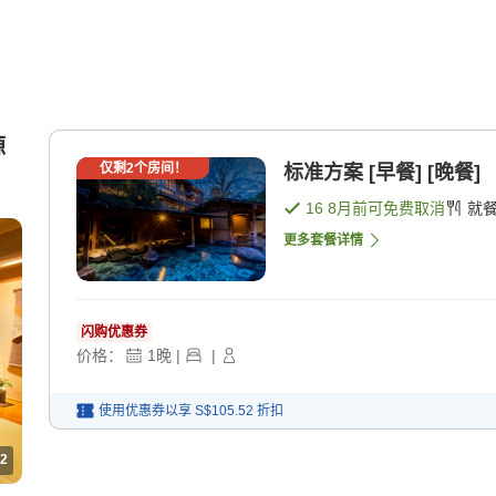
源
仅剩
2
个房间！
标准方案 [早餐] [晚餐]
16 8月
前可免费取消
就
更多套餐详情
闪购优惠券
价格：
1
晚
|
|
使用优惠券以享
S$105.52
折扣
2