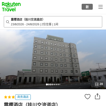
to
新
top
page
露樱酒店（挂川交流道店）
23/8/2026
-
24/8/2026
|
2位住客
|
1间
28
商务酒店
露樱酒店（挂川交流道店）