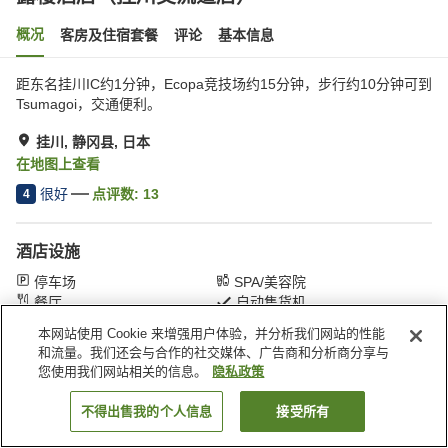
概况
客房及住宿套餐
评论
基本信息
距东名挂川IC约1分钟，Ecopa竞技场约15分钟，步行约10分钟可到
Tsumagoi，交通便利。
挂川, 静冈县, 日本
在地图上查看
很好
点评数:
13
4
酒店设施
停车场
SPA/美容院
餐厅
自动售货机
本网站使用 Cookie 来增强用户体验，并分析我们网站的性能
和流量。我们还会与合作的社交媒体、广告商和分析商分享与
首页
日本
静冈县
挂川
露樱酒店（挂川交流道店）
您使用我们网站相关的信息。
隐私政策
不得出售我的个人信息
接受所有
搜索客房