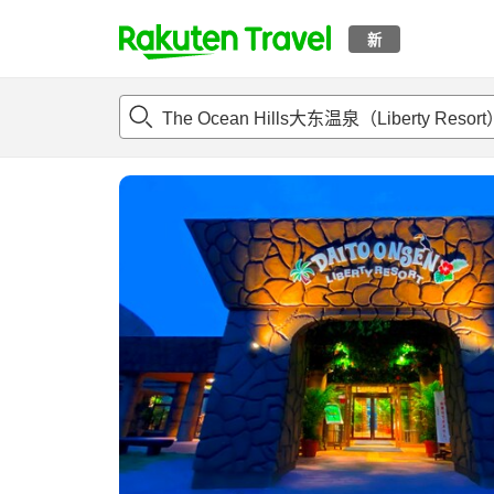
新
t
概况
客房及住宿套餐
评论
设施
o
p
P
a
g
e
_
s
e
a
r
c
h