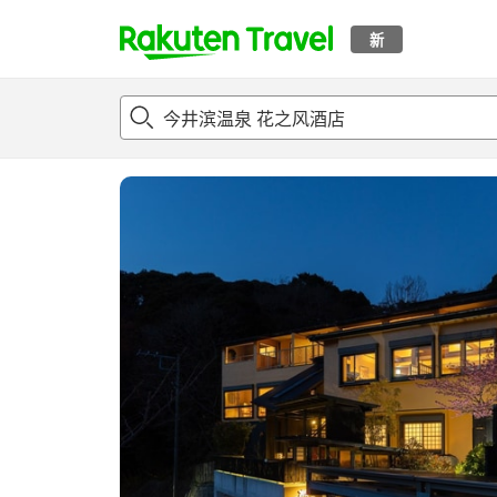
新
t
概况
客房及住宿套餐
评论
设施
o
p
P
a
g
e
_
s
e
a
r
c
h