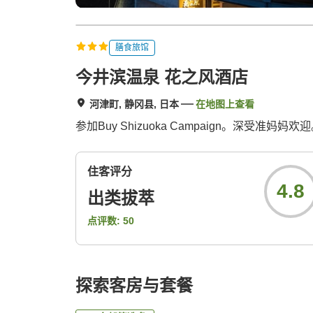
膳食旅馆
今井滨温泉 花之风酒店
河津町, 静冈县, 日本
在地图上查看
参加Buy Shizuoka Campaign。深
住客评分
4.8
出类拔萃
点评数:
50
探索客房与套餐