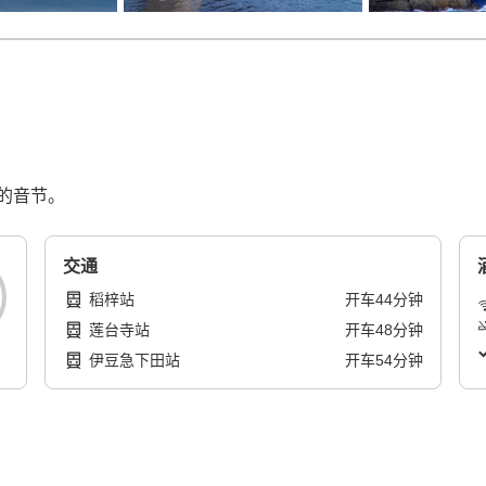
的音节。
交通
稻梓站
开车
44
分钟
莲台寺站
开车
48
分钟
伊豆急下田站
开车
54
分钟