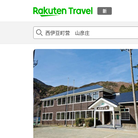
新
t
概况
客房及住宿套餐
评论
设施
o
p
P
a
g
e
_
s
e
a
r
c
h