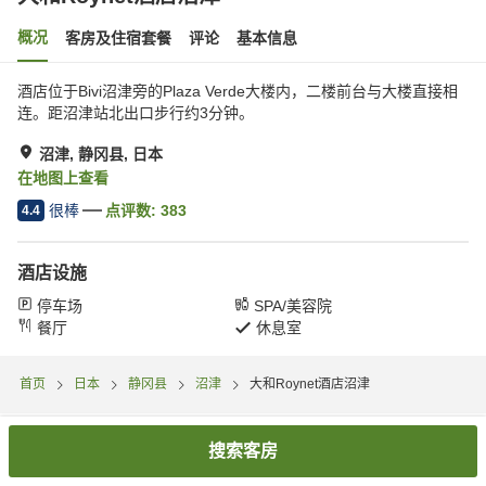
概况
客房及住宿套餐
评论
基本信息
酒店位于Bivi沼津旁的Plaza Verde大楼内，二楼前台与大楼直接相
连。距沼津站北出口步行约3分钟。
沼津, 静冈县, 日本
在地图上查看
很棒
点评数:
383
4.4
酒店设施
停车场
SPA/美容院
餐厅
休息室
首页
日本
静冈县
沼津
大和Roynet酒店沼津
搜索客房