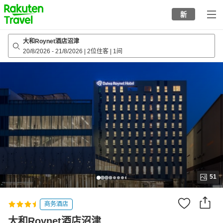
to
新
top
page
大和Roynet酒店沼津
20/8/2026
-
21/8/2026
|
2位住客
|
1间
51
商务酒店
大和Roynet酒店沼津