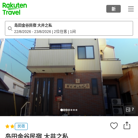
to
新
top
page
岛田金谷民宿 大井之私
22/8/2026
-
23/8/2026
|
2位住客
|
1间
7
民宿
岛田金谷民宿 大井之私