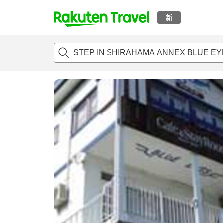
新
t
概况
客房及住宿套餐
评论
设施
o
p
P
a
g
e
_
s
e
a
r
c
h