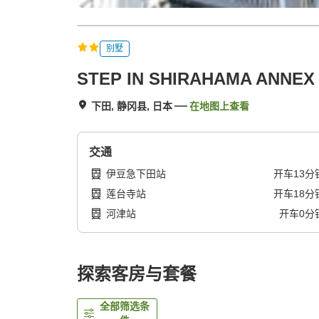
别墅
STEP IN SHIRAHAMA ANNEX
下田, 静冈县, 日本
在地图上查看
交通
伊豆急下田站
开车
13
分
莲台寺站
开车
18
分
河津站
开车
0
分
探索客房与套餐
全部筛选条