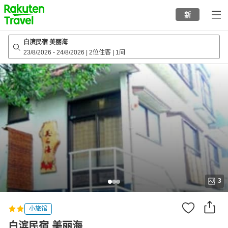
to
新
top
page
白滨民宿 美丽海
23/8/2026
-
24/8/2026
|
2位住客
|
1间
3
小旅馆
白滨民宿 美丽海