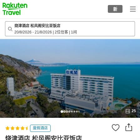
to
新
top
page
烧津酒店 松风阁安比亚饭店
20/8/2026
-
21/8/2026
|
2位住客
|
1间
25
度假酒店
烧津酒店 松风阁安比亚饭店