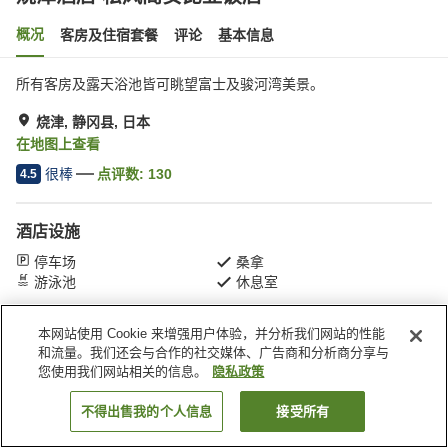
概况
客房及住宿套餐
评论
基本信息
所有客房及露天浴池皆可眺望富士及骏河湾美景。
烧津, 静冈县, 日本
在地图上查看
很棒
点评数:
130
4.5
酒店设施
停车场
桑拿
游泳池
休息室
本网站使用 Cookie 来增强用户体验，并分析我们网站的性能
首页
日本
静冈县
烧津
烧津酒店 松风阁安比亚饭店
和流量。我们还会与合作的社交媒体、广告商和分析商分享与
您使用我们网站相关的信息。
隐私政策
不得出售我的个人信息
接受所有
搜索客房