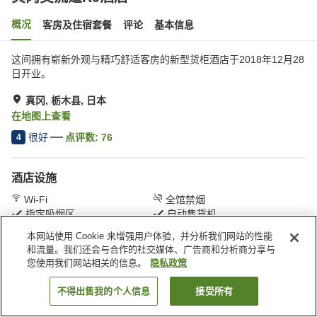
概况
客房及住宿套餐
评论
基本信息
这间拥有崭新外观与精巧舒适客房的新型货柜酒店于2018年12月28
日开业。
真冈, 栃木县, 日本
在地图上查看
很好
点评数:
76
4
酒店设施
Wi-Fi
全馆禁烟
指定吸烟区
自动售货机
本网站使用 Cookie 来增强用户体验，并分析我们网站的性能
和流量。我们还会与合作的社交媒体、广告商和分析商分享与
首页
日本
栃木县
真冈
真冈交流道R9酒店
您使用我们网站相关的信息。
隐私政策
不得出售我的个人信息
接受所有
搜索客房