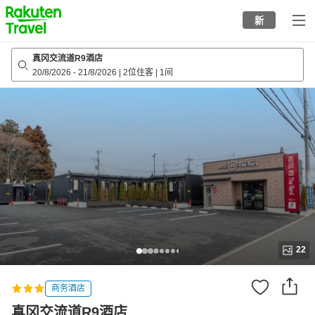
to
新
top
page
真冈交流道R9酒店
20/8/2026
-
21/8/2026
|
2位住客
|
1间
22
商务酒店
真冈交流道R9酒店