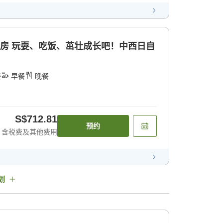
童房 玩耍、吃饭、茁壮成长吧！中西日自
餐
早餐
晚餐
S$712.81
预约
含税费及其他费用
划