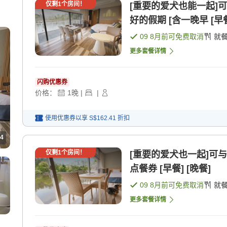
仅剩
1
个房间！
[重要的爱犬也能一起]
好的假期 [含一晚早 [早
09 8月
前可免费取消
就
更多套餐详情
闪购优惠券
价格：
1
晚
|
|
使用优惠券以享
S$162.41
折扣
4
仅剩
1
个房间！
[重要的爱犬也一起]可与
点餐券 [早餐] [晚餐]
09 8月
前可免费取消
就
更多套餐详情