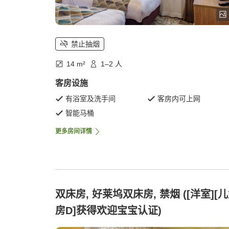
禁止抽烟
14 m²
1–2 人
客房设施
有浴室及洗手间
客房内可上网
智能马桶
更多房间详情
双床房, 好莱坞双床房, 禁烟 ([洋室][
房D]获得欢迎宝宝认证)