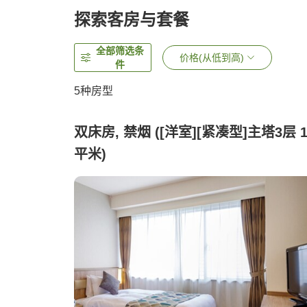
探索客房与套餐
全部筛选条
价格(从低到高)
件
5
种房型
双床房, 禁烟 ([洋室][紧凑型]主塔3层 1
平米)