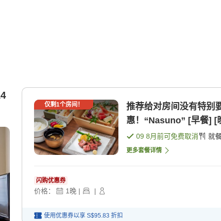
4
仅剩
1
个房间！
推荐给对房间没有特别要
惠！“Nasuno” [早
09 8月
前可免费取消
就
更多套餐详情
闪购优惠券
价格：
1
晚
|
|
使用优惠券以享
S$95.83
折扣