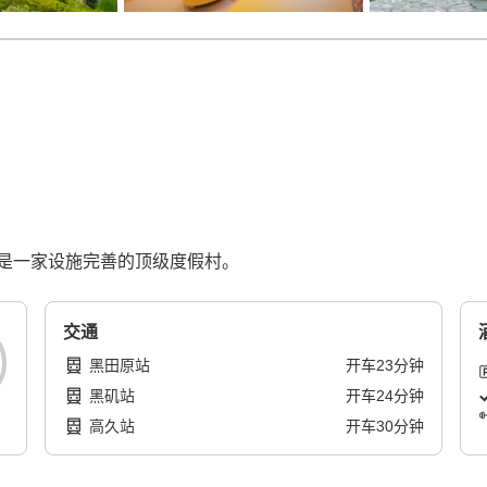
是一家设施完善的顶级度假村。
交通
黑田原站
开车
23
分钟
黑矶站
开车
24
分钟
高久站
开车
30
分钟