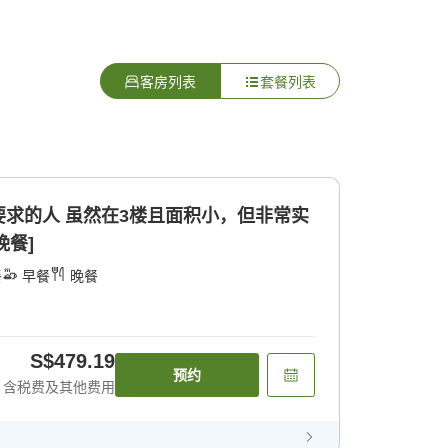
客房列表
套餐列表
求的人 虽然在3楼且面积小，但非常实
餐] [晚餐]
餐
早餐
晚餐
S$479.19
预约
含税费及其他费用