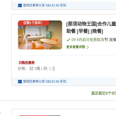
使用优惠券以享
S$142.56
折扣
仅剩
1
个房间！
[那须动物王国]合作儿
助餐 [早餐] [晚餐]
09 8月
前可免费取消
就
更多套餐详情
闪购优惠券
价格：
1
晚
|
|
使用优惠券以享
S$142.56
折扣
显示其它
3
个计
》