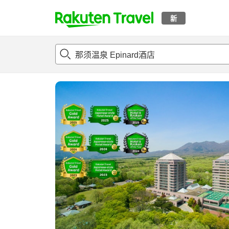
新
t
概况
客房及住宿套餐
评论
设施
o
p
P
a
g
e
_
s
e
a
r
c
h