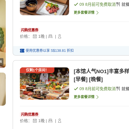
09 8月
前可免费取消
就
更多套餐详情
闪购优惠券
价格：
1
晚
|
|
使用优惠券以享
S$138.81
折扣
6
仅剩
1
个房间！
[本馆人气NO1]丰富多
[早餐] [晚餐]
09 8月
前可免费取消
就
更多套餐详情
闪购优惠券
价格：
1
晚
|
|