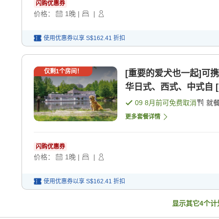
闪购优惠券
价格：
1
晚
|
|
使用优惠券以享
S$162.41
折扣
仅剩
1
个房间！
[重要的爱犬也一起]可
华日式、西式、中式自 [早
09 8月
前可免费取消
就
更多套餐详情
闪购优惠券
价格：
1
晚
|
|
使用优惠券以享
S$162.41
折扣
显示其它
4
个计