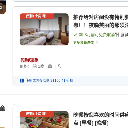
2
仅剩
1
个房间！
推荐给对房间没有特别要
惠！！夜晚美丽的那须法 [
09 8月
前可免费取消
就
更多套餐详情
闪购优惠券
价格：
1
晚
|
|
使用优惠券以享
S$106.41
折扣
儿童
仅剩
1
个房间！
晚餐按您喜欢的时间供应...
点 [早餐] [晚餐]