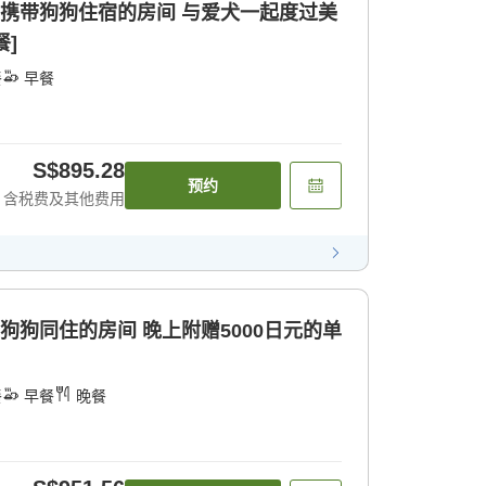
可携带狗狗住宿的房间 与爱犬一起度过美
餐]
餐
早餐
S$895.28
预约
含税费及其他费用
狗狗同住的房间 晚上附赠5000日元的单
餐
早餐
晚餐