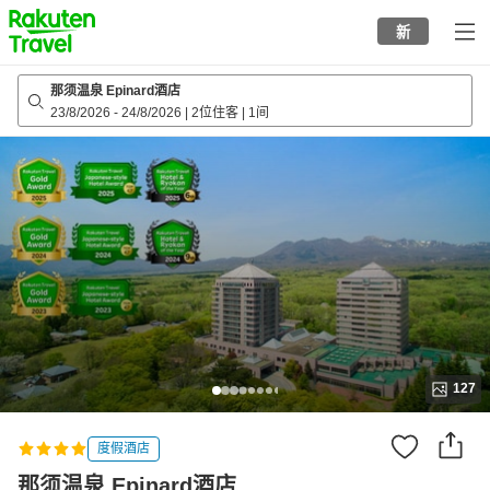
to
新
top
page
那须温泉 Epinard酒店
23/8/2026
-
24/8/2026
|
2位住客
|
1间
127
度假酒店
那须温泉 Epinard酒店