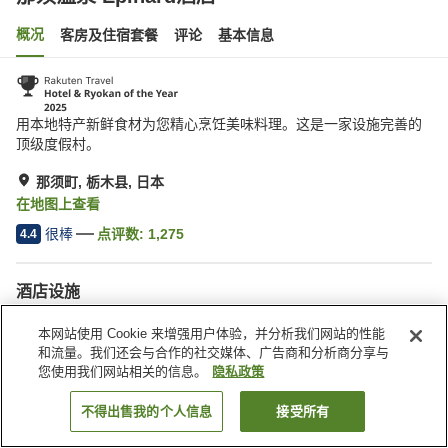
概况
客房及住宿套餐
评论
基本信息
用本地特产新鲜食材为您精心烹饪美味料理。这是一家设施完善的
顶级度假村。
那须町, 栃木县, 日本
在地图上查看
很棒
点评数:
1,275
4.4
酒店设施
停车场
按摩浴缸
本网站使用 Cookie 来增强用户体验，并分析我们网站的性能
桑拿
SPA/美容院
和流量。我们还会与合作的社交媒体、广告商和分析商分享与
您使用我们网站相关的信息。
隐私政策
首页
日本
栃木县
那须町
那须温泉 Epinard酒店
不得出售我的个人信息
接受所有
搜索客房