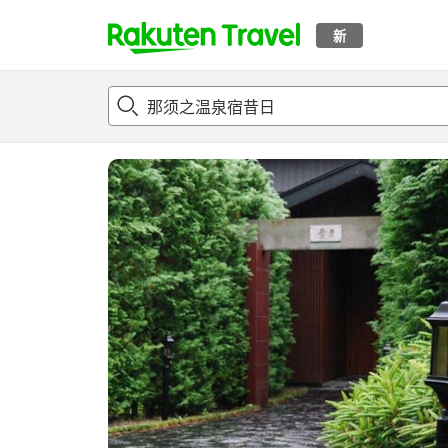
新
t
概况
客房及住宿套餐
评论
设施
o
p
P
a
g
e
_
s
e
a
r
c
h