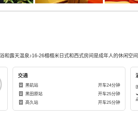
，岩盘浴和露天温泉♪16-26榻榻米日式和西式房间是成年人的休闲空
交通
黑矶站
开车
24
分钟
黑田原站
开车
25
分钟
高久站
开车
25
分钟