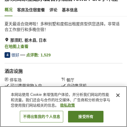
概况
客房及住宿套餐
评论
基本信息
夏天最适合烧烤啦！多种别墅和度假出租屋房型供您选择。非常适
合工作旅行和多晚住宿！
那须町, 栃木县, 日本
在地图上查看
很好
点评数:
1,529
4
酒店设施
停车场
餐厅
可以携带宠物入内
自动售货机
本网站使用 Cookie 来增强用户体验，并分析我们网站的性能
和流量。我们还会与合作的社交媒体、广告商和分析商分享与
首页
日本
栃木县
那须町
您使用我们网站相关的信息。
隐私政策
那须高原主题乐园官方酒店Towa Pure小木屋
不得出售我的个人信息
接受所有
搜索客房