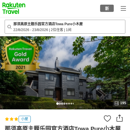
to
新
top
page
那须高原主题乐园官方酒店Towa Pure小木屋
22/8/2026
-
23/8/2026
|
2位住客
|
1间
195
小屋
那须高原主题乐园官方酒店Towa Pure小木屋