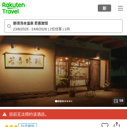
to
新
top
page
那须汤本温泉 若喜旅馆
23/8/2026
-
24/8/2026
|
2位住客
|
1间
58
目前无法预约该酒店。
日式旅馆