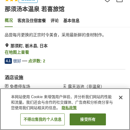
那须汤本温泉 若喜旅馆
概况
客房及住宿套餐
评论
基本信息
品尝每月更换的正宗时令美食，采用最新鲜的食材制作。
那须町, 栃木县, 日本
在地图上查看
很好
点评数:
2
4.1
酒店设施
免费停车场
露天浴池（非温泉）
大浴室（温泉）
本网站使用 Cookie 来增强用户体验，并分析我们网站的性能
和流量。我们还会与合作的社交媒体、广告商和分析商分享与
首页
日本
栃木县
那须町
那须汤本温泉 若喜旅馆
您使用我们网站相关的信息。
隐私政策
不得出售我的个人信息
接受所有
搜索客房