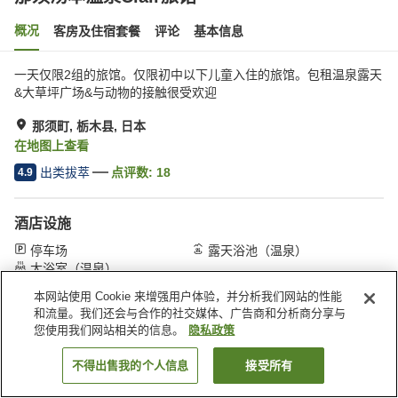
概况
客房及住宿套餐
评论
基本信息
一天仅限2组的旅馆。仅限初中以下儿童入住的旅馆。包租温泉露天
&大草坪广场&与动物的接触很受欢迎
那须町, 栃木县, 日本
在地图上查看
出类拔萃
点评数:
18
4.9
酒店设施
停车场
露天浴池（温泉）
大浴室（温泉）
本网站使用 Cookie 来增强用户体验，并分析我们网站的性能
和流量。我们还会与合作的社交媒体、广告商和分析商分享与
首页
日本
栃木县
那须町
那须汤本温泉Clair旅馆
您使用我们网站相关的信息。
隐私政策
不得出售我的个人信息
接受所有
搜索客房