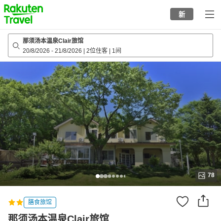
to
新
top
page
那须汤本温泉Clair旅馆
20/8/2026
-
21/8/2026
|
2位住客
|
1间
78
膳食旅馆
那须汤本温泉Clair旅馆