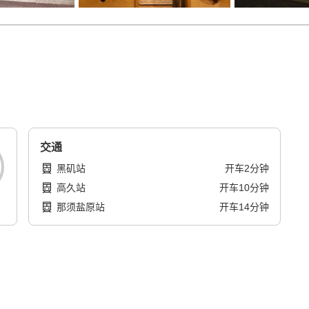
交通
黑矶站
开车
2
分钟
高久站
开车
10
分钟
那须盐原站
开车
14
分钟