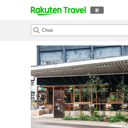
新
t
概况
客房及住宿套餐
评论
设施
o
p
P
a
g
e
_
s
e
a
r
c
h