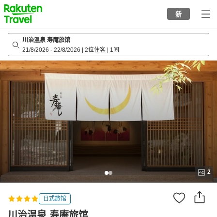
to
新
top
page
川治温泉 寿庵旅馆
21/8/2026
-
22/8/2026
|
2位住客
|
1间
2
日式旅馆
川治温泉 寿庵旅馆