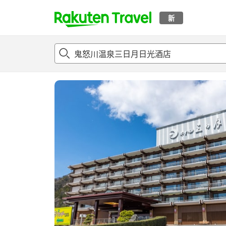
新
t
概况
客房及住宿套餐
评论
亮点
设施
o
p
P
a
g
e
_
s
e
a
r
c
h