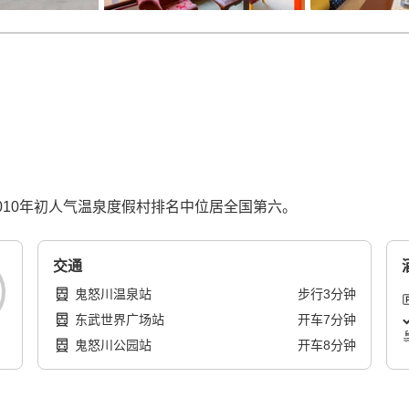
2010年初人气温泉度假村排名中位居全国第六。
交通
鬼怒川温泉站
步行
3
分钟
东武世界广场站
开车
7
分钟
鬼怒川公园站
开车
8
分钟