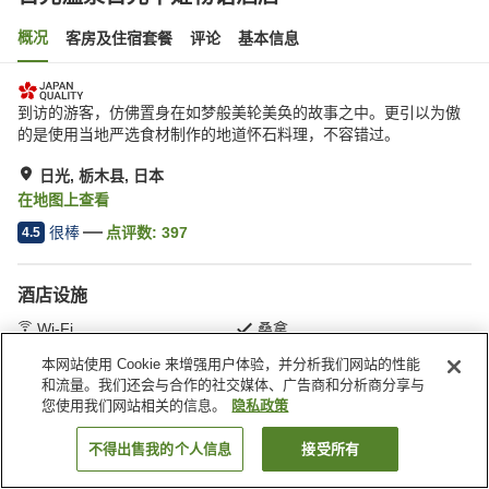
概况
客房及住宿套餐
评论
基本信息
到访的游客，仿佛置身在如梦般美轮美奂的故事之中。更引以为傲
的是使用当地严选食材制作的地道怀石料理，不容错过。
日光, 栃木县, 日本
在地图上查看
很棒
点评数:
397
4.5
酒店设施
Wi-Fi
桑拿
餐厅
包间餐厅
本网站使用 Cookie 来增强用户体验，并分析我们网站的性能
和流量。我们还会与合作的社交媒体、广告商和分析商分享与
您使用我们网站相关的信息。
隐私政策
首页
日本
栃木县
日光
日光温泉日光千姫物语酒店
不得出售我的个人信息
接受所有
搜索客房