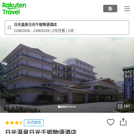
to
新
top
page
日光温泉日光千姫物语酒店
22/8/2026
-
23/8/2026
|
2位住客
|
1间
157
日式旅馆
日光温泉日光千姫物语酒店