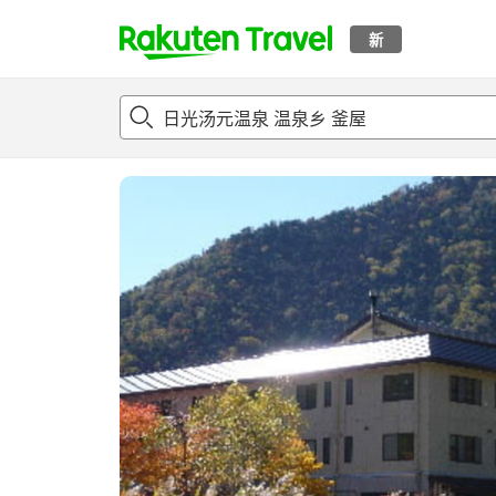
新
t
概况
客房及住宿套餐
评论
设施
o
p
P
a
g
e
_
s
e
a
r
c
h