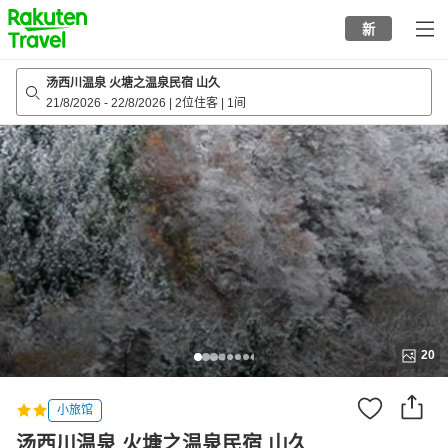
to
新
top
page
汤西川温泉 火塘之温泉民宿 山久
21/8/2026
-
22/8/2026
|
2位住客
|
1间
20
小旅馆
汤西川温泉 火塘之温泉民宿 山久