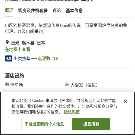
概况
客房及住宿套餐
评论
基本信息
山区的秘密温泉，依然流传着以前的传说。可享受围炉里烤着的鱼
料理，以及山间垂钓。
日光, 栃木县, 日本
在地图上查看
出类拔萃
点评数:
13
4.8
酒店设施
停车场
大浴室（温泉）
本网站使用 Cookie 来增强用户体验，并分析我们网站的性能
首页
日本
栃木县
日光
汤西川温泉 火塘之温泉民宿 山久
和流量。我们还会与合作的社交媒体、广告商和分析商分享与
您使用我们网站相关的信息。
隐私政策
不得出售我的个人信息
接受所有
搜索客房