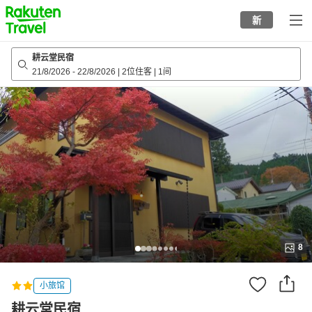
to
新
top
page
耕云堂民宿
21/8/2026
-
22/8/2026
|
2位住客
|
1间
8
小旅馆
耕云堂民宿