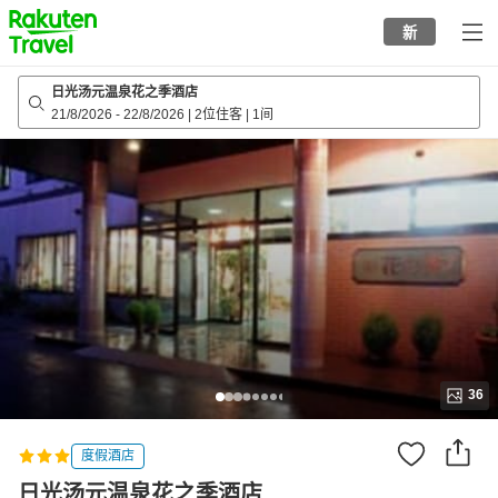
to
新
top
page
日光汤元温泉花之季酒店
21/8/2026
-
22/8/2026
|
2位住客
|
1间
36
度假酒店
日光汤元温泉花之季酒店