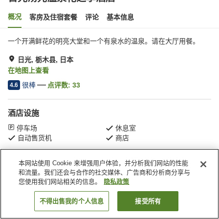
概况
客房及住宿套餐
评论
基本信息
一个开满鲜花的明亮大堂和一个有泉水的温泉。请在大厅用餐。
日光, 栃木县, 日本
在地图上查看
很棒
点评数:
33
4.6
酒店设施
停车场
休息室
自动售货机
商店
本网站使用 Cookie 来增强用户体验，并分析我们网站的性能
首页
日本
栃木县
日光
日光汤元温泉花之季酒店
和流量。我们还会与合作的社交媒体、广告商和分析商分享与
您使用我们网站相关的信息。
隐私政策
不得出售我的个人信息
接受所有
搜索客房