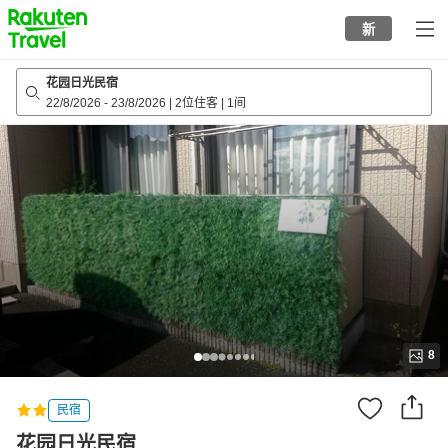
to
新
top
page
花园日光民宿
22/8/2026
-
23/8/2026
|
2位住客
|
1间
8
民宿
花园日光民宿