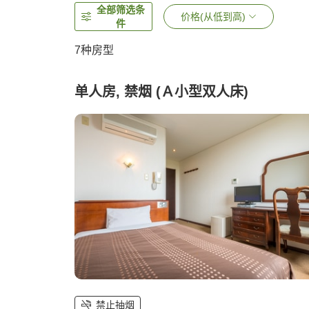
全部筛选条
价格(从低到高)
件
7
种房型
单人房, 禁烟 (Ａ小型双人床)
禁止抽烟