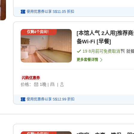
使用优惠券以享
S$11.05
折扣
仅剩
4
个房间！
[本馆人气 2人用]推荐
备Wi-Fi [早餐]
19 8月
前可免费取消
就
更多套餐详情
闪购优惠券
价格：
1
晚
|
|
使用优惠券以享
S$12.99
折扣