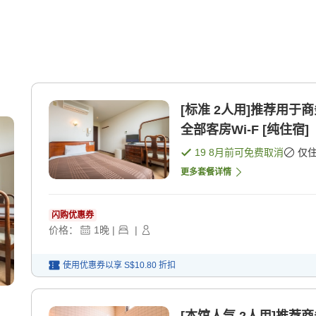
[标准 2人用]推荐用于
全部客房Wi-F [纯住宿]
19 8月
前可免费取消
仅
更多套餐详情
闪购优惠券
价格：
1
晚
|
|
使用优惠券以享
S$10.80
折扣