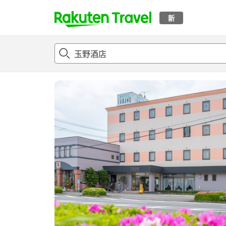
新
t
概况
客房及住宿套餐
评论
亮点
设施
o
p
P
a
g
e
_
s
e
a
r
c
h