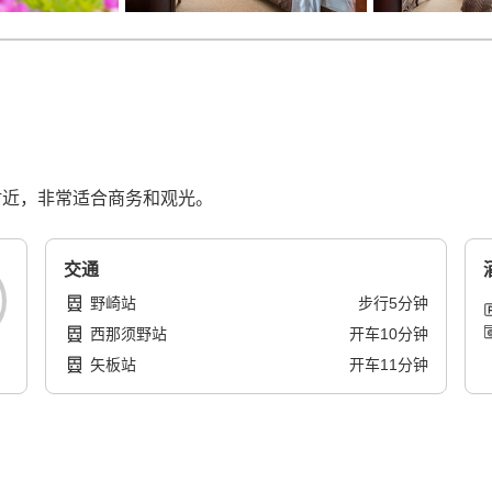
须附近，非常适合商务和观光。
交通
野崎站
步行
5
分钟
西那须野站
开车
10
分钟
矢板站
开车
11
分钟