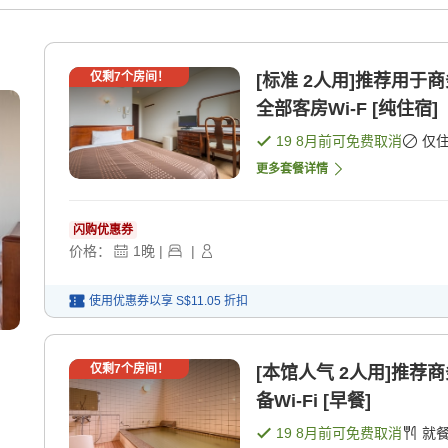
仅剩
7
个房间！
[标准 2人用]推荐用于
全部客房Wi-F [纯住宿]
19 8月
前可免费取消
仅
更多套餐详情
闪购优惠券
价格：
1
晚
|
|
使用优惠券以享
S$11.05
折扣
仅剩
7
个房间！
[本馆人气 2人用]推荐
备Wi-Fi [早餐]
19 8月
前可免费取消
就