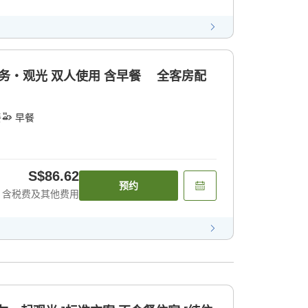
商务・观光 双人使用 含早餐 全客房配
餐
早餐
S$86.62
预约
含税费及其他费用