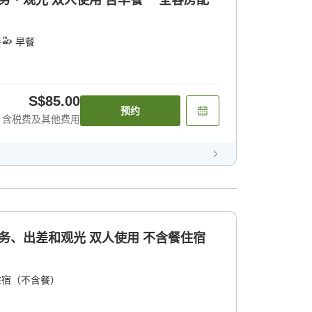
商务・观光 双人使用 含早餐 全客房配
餐
早餐
S$85.00
预约
含税费及其他费用
商务、出差和观光 双人使用 不含餐住宿
住宿（不含餐）