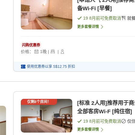
[本馆人气 2人用]推荐
备Wi-Fi [早餐]
19 8月
前可免费取消
就
更多套餐详情
闪购优惠券
价格：
1
晚
|
|
使用优惠券以享
S$12.75
折扣
仅剩
8
个房间！
[标准 2人用]推荐用于
全部客房Wi-F [纯住宿]
19 8月
前可免费取消
仅
更多套餐详情