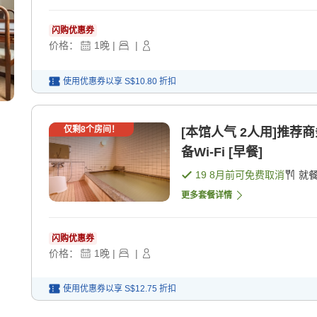
闪购优惠券
价格：
1
晚
|
|
使用优惠券以享
S$10.80
折扣
仅剩
8
个房间！
[本馆人气 2人用]推荐
备Wi-Fi [早餐]
19 8月
前可免费取消
就
更多套餐详情
闪购优惠券
价格：
1
晚
|
|
使用优惠券以享
S$12.75
折扣