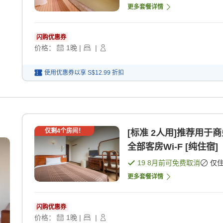
更多套餐详情
闪购优惠券
价格：
1
晚
|
|
使用优惠券以享
S$12.99
折扣
仅剩
4
个房间！
[标准 2人用]推荐用于
全部客房Wi-F [纯住宿]
19 8月
前可免费取消
仅
更多套餐详情
闪购优惠券
价格：
1
晚
|
|