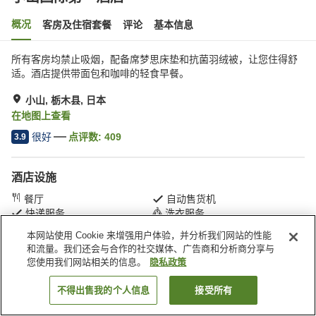
概况
客房及住宿套餐
评论
基本信息
所有客房均禁止吸烟，配备席梦思床垫和抗菌羽绒被，让您住得舒
适。酒店提供带面包和咖啡的轻食早餐。
小山, 栃木县, 日本
在地图上查看
很好
点评数:
409
3.9
酒店设施
餐厅
自动售货机
快递服务
洗衣服务
本网站使用 Cookie 来增强用户体验，并分析我们网站的性能
和流量。我们还会与合作的社交媒体、广告商和分析商分享与
首页
日本
栃木县
小山
小山国际第一酒店
您使用我们网站相关的信息。
隐私政策
不得出售我的个人信息
接受所有
搜索客房