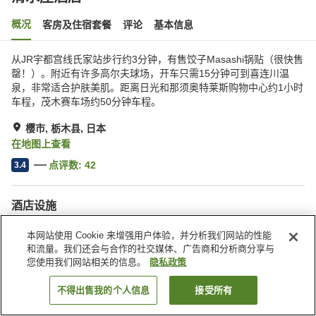
概况
客房及住宿套餐
评论
基本信息
从JR宇都宫线氏家站步行约3分钟，有售饺子Masashi锅贴（很快售
罄！）。附近有许多高尔夫球场，开车只需15分钟可到喜连川温
泉，非常适合护肤美肌。距离日光和那须奥特莱斯购物中心约1小时
车程，茂木赛车场约50分钟车程。
樱市, 栃木县, 日本
在地图上查看
点评数:
42
3.4
酒店设施
停车场
餐厅
本网站使用 Cookie 来增强用户体验，并分析我们网站的性能
自动售货机
多功能室
和流量。我们还会与合作的社交媒体、广告商和分析商分享与
您使用我们网站相关的信息。
隐私政策
首页
日本
栃木县
樱市
清水庄酒店
不得出售我的个人信息
接受所有
搜索客房