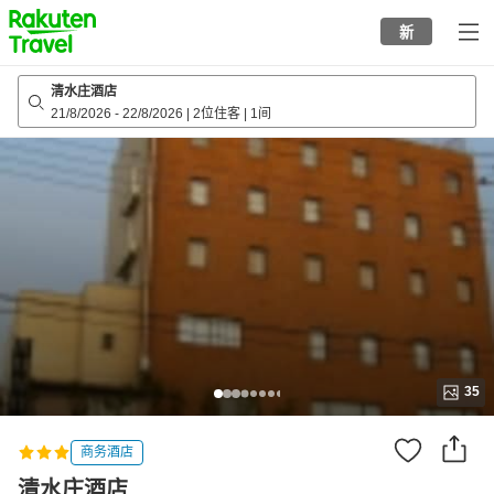
to
新
top
page
清水庄酒店
21/8/2026
-
22/8/2026
|
2位住客
|
1间
35
商务酒店
清水庄酒店