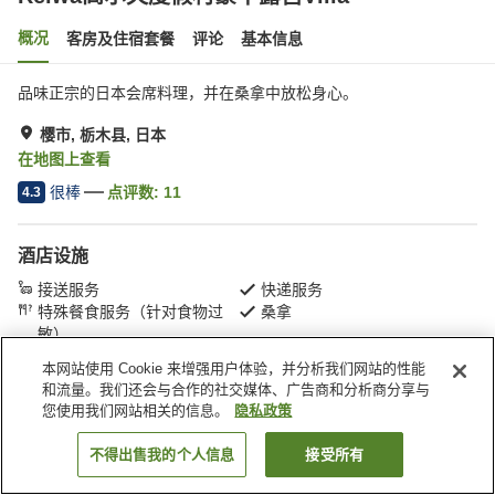
概况
客房及住宿套餐
评论
基本信息
品味正宗的日本会席料理，并在桑拿中放松身心。
樱市, 栃木县, 日本
在地图上查看
很棒
点评数:
11
4.3
酒店设施
接送服务
快递服务
特殊餐食服务（针对食物过
桑拿
敏）
本网站使用 Cookie 来增强用户体验，并分析我们网站的性能
和流量。我们还会与合作的社交媒体、广告商和分析商分享与
首页
日本
栃木县
樱市
Reiwa高尔夫度假村豪华露营Villa
您使用我们网站相关的信息。
隐私政策
不得出售我的个人信息
接受所有
搜索客房