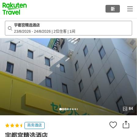
to
新
top
page
宇都宫精选酒店
23/8/2026
-
24/8/2026
|
2位住客
|
1间
84
商务酒店
宇都宫精选酒店