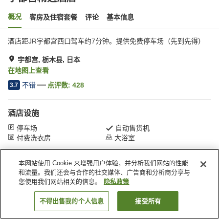
概况
客房及住宿套餐
评论
基本信息
酒店距JR宇都宫西口驾车约7分钟。提供免费停车场（先到先得）
宇都宫, 栃木县, 日本
在地图上查看
不错
点评数:
428
3.7
酒店设施
停车场
自动售货机
付费洗衣房
大浴室
本网站使用 Cookie 来增强用户体验，并分析我们网站的性能
首页
日本
栃木县
宇都宫
宇都宫精选酒店
和流量。我们还会与合作的社交媒体、广告商和分析商分享与
您使用我们网站相关的信息。
隐私政策
不得出售我的个人信息
接受所有
搜索客房