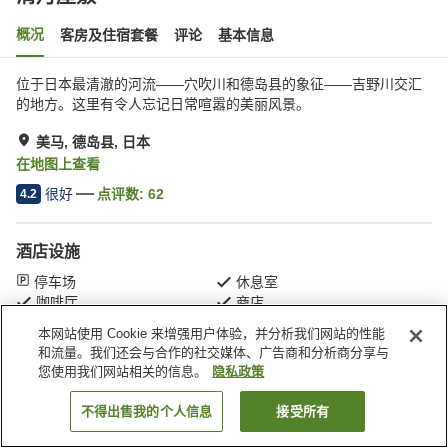
概况
客房及住宿套餐
评论
基本信息
位于日本最清澈的河流——穴吹川和德岛县的象征——吉野川交汇
的地方。这里有令人忘记日常喧嚣的美丽风景。
美马, 德岛县, 日本
在地图上查看
很好
点评数:
62
4.2
酒店设施
停车场
休息室
咖啡厅
商店
本网站使用 Cookie 来增强用户体验，并分析我们网站的性能
和流量。我们还会与合作的社交媒体、广告商和分析商分享与
首页
日本
德岛县
美马
清月屋敷
您使用我们网站相关的信息。
隐私政策
不得出售我的个人信息
接受所有
搜索客房