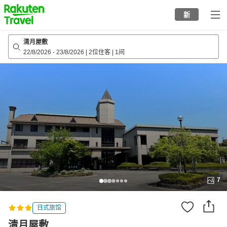
to
新
top
page
清月屋敷
22/8/2026
-
23/8/2026
|
2位住客
|
1间
7
日式旅馆
清月屋敷