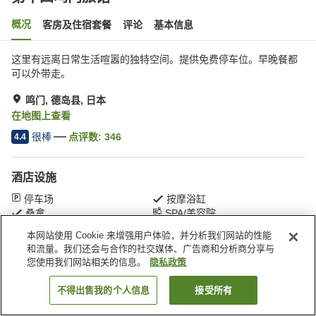
概况
客房及住宿套餐
评论
基本信息
这里有远离日常生活喧嚣的独特空间。提供免费停车位。早晚餐都
可以外带走。
鸣门, 德岛县, 日本
在地图上查看
很棒
点评数:
346
4.4
酒店设施
停车场
按摩浴缸
桑拿
SPA/美容院
本网站使用 Cookie 来增强用户体验，并分析我们网站的性能
和流量。我们还会与合作的社交媒体、广告商和分析商分享与
首页
日本
德岛县
鸣门
第十四鸣门旅馆
您使用我们网站相关的信息。
隐私政策
不得出售我的个人信息
接受所有
搜索客房