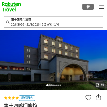
to
新
top
page
第十四鸣门旅馆
20/8/2026
-
21/8/2026
|
2位住客
|
1间
74
度假酒店
第十四鸣门旅馆