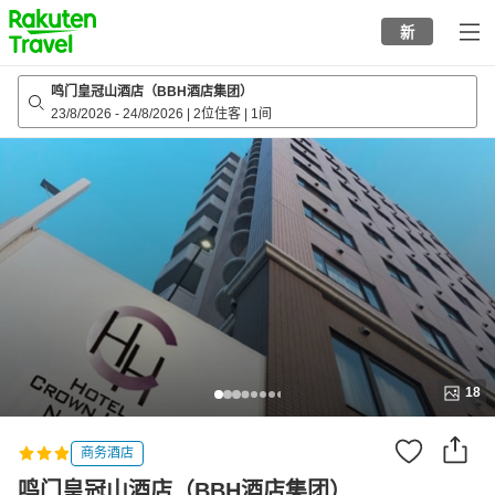
to
新
top
page
鸣门皇冠山酒店（BBH酒店集团）
23/8/2026
-
24/8/2026
|
2位住客
|
1间
18
商务酒店
鸣门皇冠山酒店（BBH酒店集团）