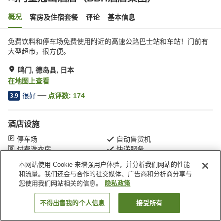
概况
客房及住宿套餐
评论
基本信息
免费饮料和停车场免费使用附近的高速公路巴士站和车站！门前有
大型超市，很方便。
鸣门, 德岛县, 日本
在地图上查看
很好
点评数:
174
3.9
酒店设施
停车场
自动售货机
付费洗衣房
快递服务
本网站使用 Cookie 来增强用户体验，并分析我们网站的性能
和流量。我们还会与合作的社交媒体、广告商和分析商分享与
首页
日本
德岛县
鸣门
鸣门皇冠山酒店（BBH酒店集团）
您使用我们网站相关的信息。
隐私政策
不得出售我的个人信息
接受所有
搜索客房