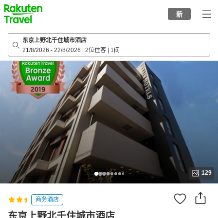
to
新
top
page
东京上野北千住城市酒店
21/8/2026
-
22/8/2026
|
2位住客
|
1间
129
商务酒店
东京上野北千住城市酒店