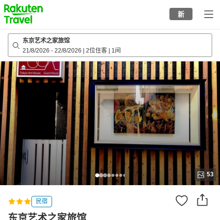
to
新
top
page
东京艺术之家旅馆
21/8/2026
-
22/8/2026
|
2位住客
|
1间
53
民宿
东京艺术之家旅馆