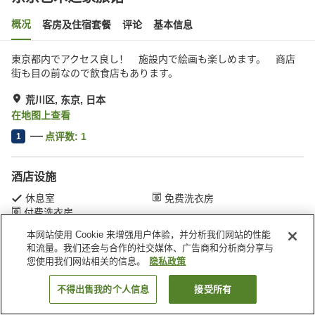
概况
客房及住宿套餐
评论
基本信息
東京都内でアクセス良し！ 施設内で絵画も楽しめます。 商店
街も目の前なので飲食店もあります。
荒川区, 东京, 日本
在地图上查看
点评数:
1
1
酒店设施
休息室
免费洗衣房
付费洗衣房
本网站使用 Cookie 来增强用户体验，并分析我们网站的性能
和流量。我们还会与合作的社交媒体、广告商和分析商分享与
首页
日本
东京
荒川区
东京艺术之家旅馆
您使用我们网站相关的信息。
隐私政策
不得出售我的个人信息
接受所有
搜索客房