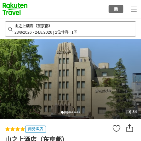
to
新
top
page
山之上酒店（东京都）
23/8/2026
-
24/8/2026
|
2位住客
|
1间
84
商务酒店
山之上酒店（东京都）