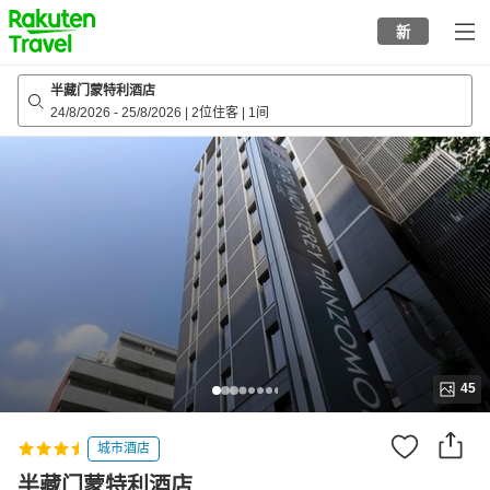
to
新
top
page
半藏门蒙特利酒店
24/8/2026
-
25/8/2026
|
2位住客
|
1间
45
城市酒店
半藏门蒙特利酒店