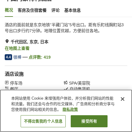
概况
客房及住宿套餐
评论
基本信息
酒店的面前就是东京地铁“半藏门站”5号出口。距有乐町线麹町站3
号出口步行约7分钟。地理位置优越，方便前往各地。
千代田区, 东京, 日本
在地图上查看
很棒
点评数:
419
4.4
酒店设施
停车场
SPA/美容院
餐厅
自动售货机
本网站使用 Cookie 来增强用户体验，并分析我们网站的性能
和流量。我们还会与合作的社交媒体、广告商和分析商分享与
首页
日本
东京
千代田区
半藏门蒙特利酒店
您使用我们网站相关的信息。
隐私政策
不得出售我的个人信息
接受所有
搜索客房