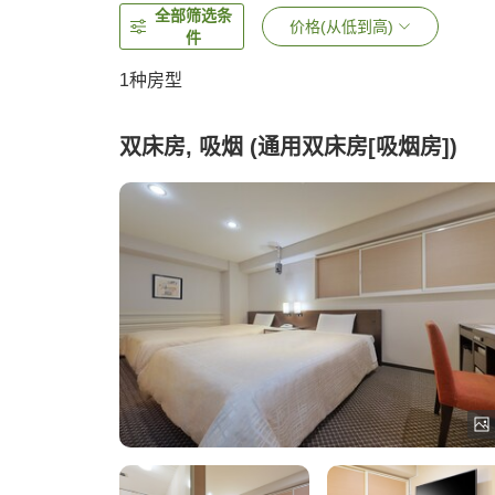
全部筛选条
价格(从低到高)
件
1种房型
双床房, 吸烟 (通用双床房[吸烟房])