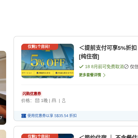
仅剩
1
个房间！
＜提前支付可享5%折扣
[纯住宿]
18 8月
前可免费取消
仅
更多套餐详情
闪购优惠券
价格：
1
晚
|
|
使用优惠券以享
S$35.54
折扣
7
仅剩
1
个房间！