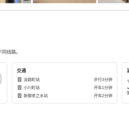
不同线路。
交通
淡路町站
步行
3
分钟
小川町站
开车
1
分钟
新御茶之水站
开车
2
分钟