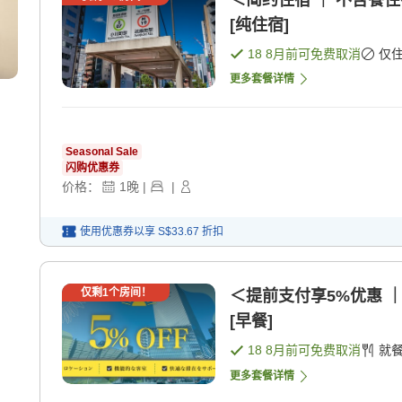
＜简约住宿 ｜ 不含餐
[纯住宿]
18 8月
前可免费取消
仅
更多套餐详情
Seasonal Sale
闪购优惠券
价格：
1
晚
|
|
使用优惠券以享
S$33.67
折扣
仅剩
1
个房间！
＜提前支付享5%优惠 
[早餐]
18 8月
前可免费取消
就
更多套餐详情