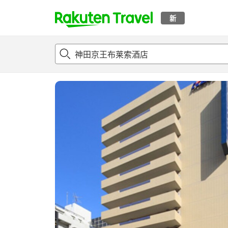
新
t
概况
客房及住宿套餐
评论
设施
o
p
P
a
g
e
_
s
e
a
r
c
h