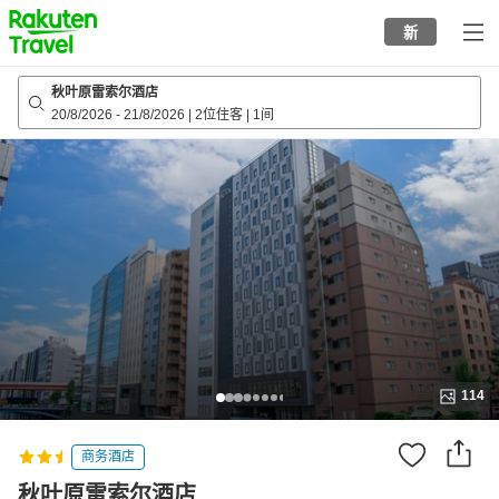
to
新
top
page
秋叶原雷索尔酒店
20/8/2026
-
21/8/2026
|
2位住客
|
1间
114
商务酒店
秋叶原雷索尔酒店